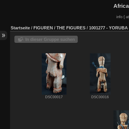
Afric
info { a
Startseite
/
FIGUREN / THE FIGURES
/
1001277 - YORUBA -
In dieser Gruppe suchen
DSC00017
DSC00016