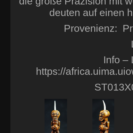
die große Präzision mit w
deuten auf einen 
Provenienz: Pr
Info 
https://africa.uima.
ST013X