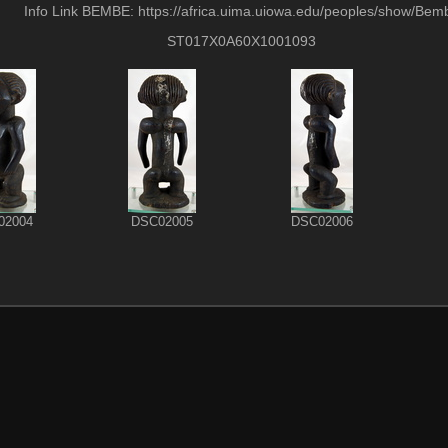
Info Link BEMBE: https://africa.uima.uiowa.edu/peoples/show/Bem
ST017X0A60X1001093
02004
DSC02005
DSC02006