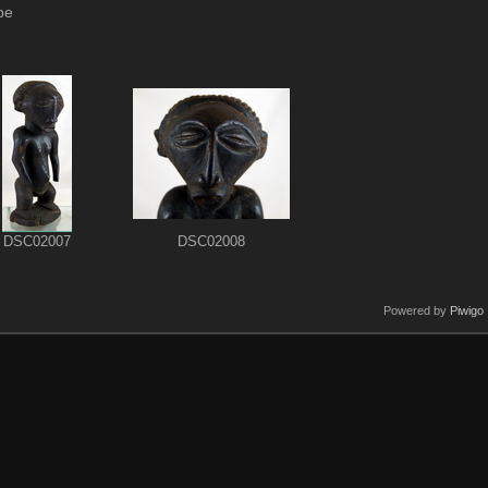
be
DSC02007
DSC02008
Powered by
Piwigo