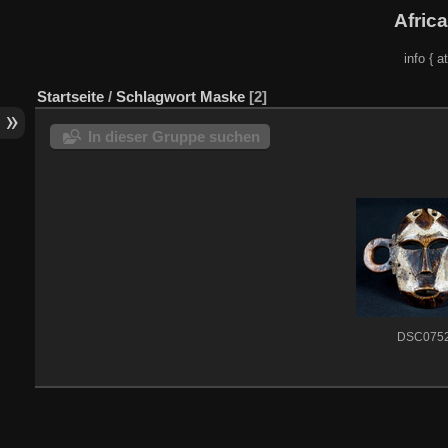
Afric
info { a
Startseite
/
Schlagwort
Maske
2
In dieser Gruppe suchen
DSC075