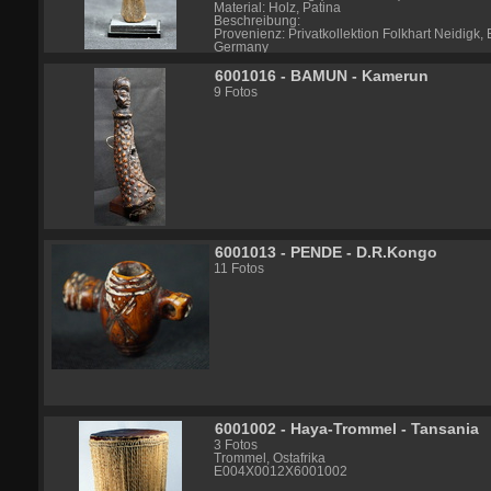
Material: Holz, Patina
Beschreibung:
Provenienz: Privatkollektion Folkhart Neidigk,
Germany
Literatur:
6001016 - BAMUN - Kamerun
*
Info – Link CHOKWE: https://africa.uima.uio
9 Fotos
NE24X0040X6001018
6001013 - PENDE - D.R.Kongo
11 Fotos
6001002 - Haya-Trommel - Tansania
3 Fotos
Trommel, Ostafrika
E004X0012X6001002