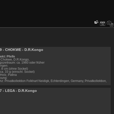
9 - CHOKWE - D.R.Kongo
ekt: Pfeife
: Chokwe, D.R.Kongo,
gszeitraum: ca. 1960 oder früher
ngen:
. 8 cm (ohne Sockel)
ca. 33 g (einschl. Sockel)
 Holz, Patina
bung:
z: Privatkollektion Folkhart Neidigk, Echterdingen, Germany, Privatkollektion,
7 - LEGA - D.R.Kongo
ink CHOKWE: https://africa.uima.uiowa.edu/peoples/show/Chokwe
040X6001019