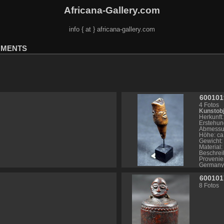
Africana-Gallery.com
info { at } africana-gallery.com
UMENTS
600101
4 Fotos
Kunstobj
Herkunft
Erstehun
Abmessu
Höhe: ca
Gewicht: 
Material:
Beschrei
Provenien
Germany
Literatur:
600101
wa.edu/peoples/show/Chokwe
*
Info – L
8 Fotos
NE24X0