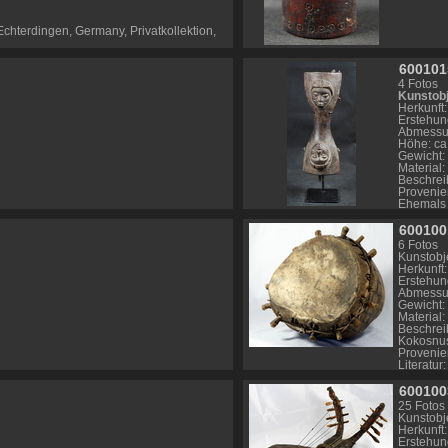
 Echterdingen, Germany, Privatkollektion,
6001015
wa.edu/peoples/show/Chokwe
4 Fotos
Kunstobj
Herkunft:
Erstehun
Abmessu
Höhe: ca
Gewicht: 
Material:
Beschrei
Provenien
Ehemals 
Literatur:
60010
Info – Li
TH20X0
6 Fotos
Kunstobj
Herkunft
Erstehun
Abmessun
Gewicht:
Material
Beschrei
Kokosnus
Provenie
Literatur:
E002X00
600100
25 Fotos
Kunstobj
Herkunft
Erstehun