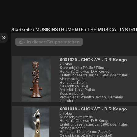
Startseite
/
MUSIKINSTRUMENTE / THE MUSICAL INSTR
In dieser Gruppe suchen
6001020 - CHOKWE - D.R.Kongo
9 Fotos
Kunstobjekt: Pfeife / Flöte
Herkunft: Chokwe, D.R.Kongo,
Erstehungszeitraum: ca. 1960 oder früher
Abmessungen:
Höhe: ca. 17 cm
Gewicht: ca. 64 g
Material: Holz, Patina
Beschreibung:
Provenienz: Privatkollektion, Germany
Literatur:
*
6001018 - CHOKWE - D.R.Kongo
Info – Link CHOKWE: https://africa.uima.uio
STA19X0035X6001020
5 Fotos
Kunstobjekt: Pfeife
Herkunft: Chokwe, D.R.Kongo,
Erstehungszeitraum: ca. 1960 oder früher
Abmessungen:
Höhe: ca. 16 cm (ohne Sockel)
Gewicht: ca. 52 g (ohne Sockel)