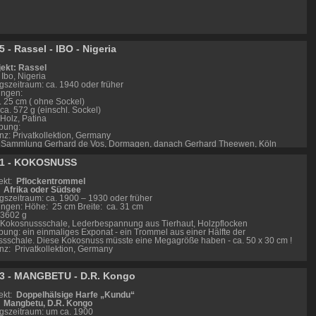
 - Rassel - IBO - Nigeria
ekt: Rassel
 Ibo, Nigeria
gszeitraum: ca. 1940 oder früher
ngen:
. 25 cm ( ohne Sockel)
ca. 572 g (einschl. Sockel)
 Holz, Patina
bung:
z: Privatkollektion, Germany
Sammlung Gerhard de Vos, Dormagen, danach Gerhard Theewen, Köln
01 - KOKOSNUSS
nk IBO:
0000X6001015
ekt:
Pflockentrommel
:
Afrika oder Südsee
gszeitraum: ca. 1900 – 1930 oder früher
gen: Höhe: 25 cm Breite: ca. 31 cm
 3602 g
: Kokosnussschale, Lederbespannung aus Tierhaut, Holzpflocken
bung: ein einmaliges Exponat - ein Trommel aus einer Hälfte der
sschale. Diese Kokosnuss müsste eine Megagröße haben - ca. 50 x 30 cm !
nz: Privatkollektion, Germany
50X6001001
3 - MANGBETU - D.R. Kongo
ekt:
Doppelhälsige Harfe „Kundu“
:
Mangbetu, D.R. Kongo
gszeitraum: um ca. 1900