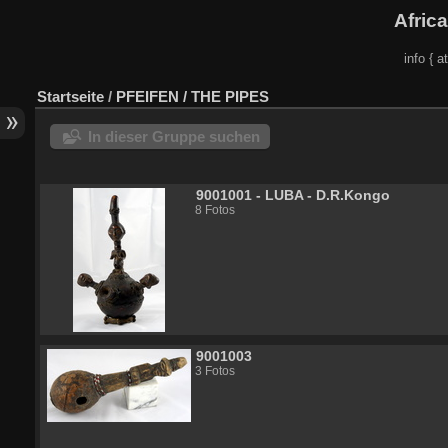
Afric
info { a
Startseite
/
PFEIFEN / THE PIPES
In dieser Gruppe suchen
9001001 - LUBA - D.R.Kongo
8 Fotos
9001003
3 Fotos