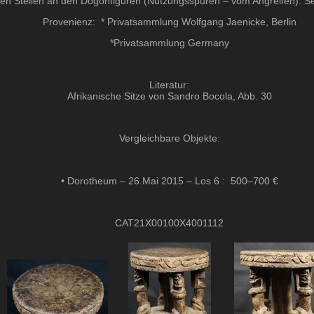
atten Stellen an den Dogonfiguren (Nutzungsspuren – vom Angreifen). S
Provenienz: * Privatsammlung Wolfgang Jaenicke, Berlin
*Privatsammlung Germany
Literatur:
Afrikanische Sitze von Sandro Bocola, Abb. 30
Vergleichbare Objekte:
• Dorotheum – 26.Mai 2015 – Los 6 : 500–700 €
CAT21X00100X4001112