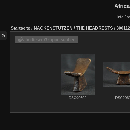
Afric
info { a
Startseite
/
NACKENSTÜTZEN / THE HEADRESTS
/
300112
In dieser Gruppe suchen
DSC09692
DSC096