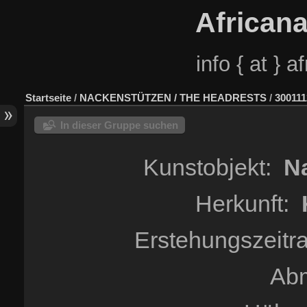
African
info { at } 
Startseite
/
NACKENSTÜTZEN / THE HEADRESTS
/
300111
In dieser Gruppe suchen
Kunstobjekt:
Na
Herkunft:
Erstehungszeitra
Ab