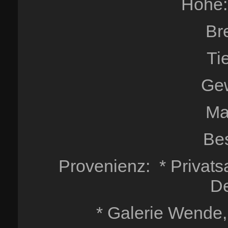
Höhe:
Br
Ti
Gew
Ma
Be
Provenienz: * Privats
De
* Galerie Wende,