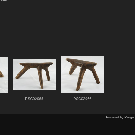
DSC02965
DSC02966
Powered by
Piwigo