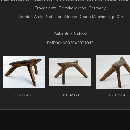
Provenienz: Privatkollektion, Germany
Literatur: Anitra Nettleton, African Dream Machines, p. 315
Gekauft in Nairobi
PMP004X0020X3001043
DSC00450
DSC02963
DSC02964