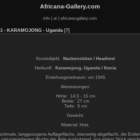
Africana-Gallery.com
info { at } africana-gallery.com
31 - KARAMOJONG - Uganda
7
Kunstobjekt:
Nackenstütze / Headrest
Herkunft:
Karamojong, Uganda / Kenia
Erstehungszeitraum: vor 1945
Abmessungen:
Höhe: 14,5 - 15 cm
Breite: 27 cm
Tiefe: 5 cm
Gewicht:
Material: Holz,
hmale, langgezogene Auflagefläche, oberseitig abgeflacht, die Enden 
naturgegebenen Wuchs der Äste ausnutzend, aus einem Stück geschni