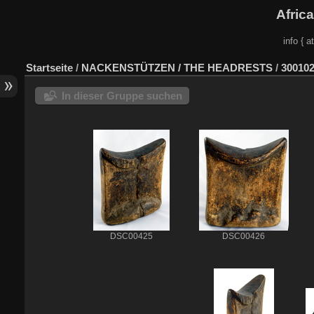
Afric
info { a
Startseite
/
NACKENSTÜTZEN / THE HEADRESTS
/
300102
In dieser Gruppe suchen
DSC00425
DSC00426