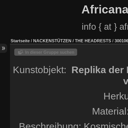
African
info { at } 
Startseite
/
NACKENSTÜTZEN / THE HEADRESTS
/
300106
In dieser Gruppe suchen
Kunstobjekt:
Replika der
v
Herku
Material
Beschreibung: Kosmische