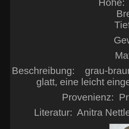
Höhe: 
Br
Tie
Gew
Mat
Beschreibung: grau-braune
glatt, eine leicht ein
Provenienz: Pr
Literatur: Anitra Nett