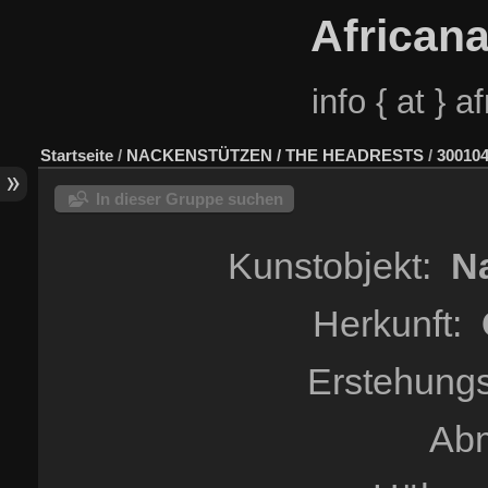
African
info { at } 
Startseite
/
NACKENSTÜTZEN / THE HEADRESTS
/
300104
In dieser Gruppe suchen
Kunstobjekt:
Na
Herkunft:
Erstehungs
Ab