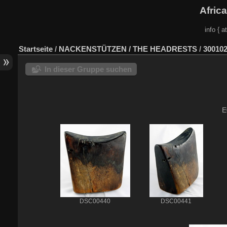
Afric
info { a
Startseite
/
NACKENSTÜTZEN / THE HEADRESTS
/
300102
In dieser Gruppe suchen
E
DSC00440
DSC00441