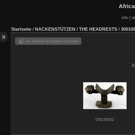
Afric
info { a
Startseite
/
NACKENSTÜTZEN / THE HEADRESTS
/
300100
In dieser Gruppe suchen
E
DSC00532