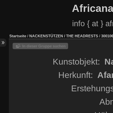
African
info { at } 
Startseite
/
NACKENSTÜTZEN / THE HEADRESTS
/
300106
In dieser Gruppe suchen
Kunstobjekt:
Na
Herkunft:
Afa
Erstehungs
Ab