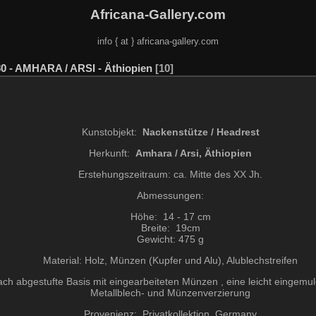
Africana-Gallery.com
info { at } africana-gallery.com
0 - AMHARA / ARSI - Äthiopien
10
Kunstobjekt:
Nackenstütze / Headrest
Herkunft:
Amhara / Arsi, Äthiopien
Erstehungszeitraum: ca. Mitte des XX Jh.
Abmessungen:
Höhe: 14 - 17 cm
Breite: 19cm
Gewicht: 475 g
Material: Holz, Münzen (Kupfer und Alu), Alublechstreifen
ch abgestufte Basis mit eingearbeiteten Münzen , eine leicht eingemu
Metallblech- und Münzenverzierung
Provenienz: Privatkollektion, Germany