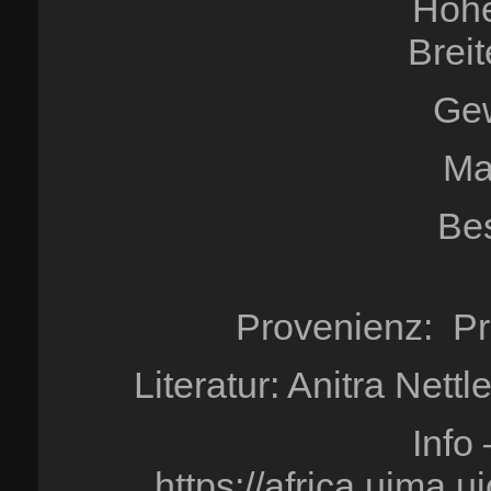
Höhe
Brei
Gew
Ma
Be
Provenienz: Pr
Literatur: Anitra Net
Info
https://africa.uima