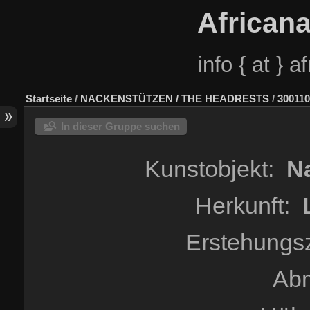
African
info { at } 
Startseite
/
NACKENSTÜTZEN / THE HEADRESTS
/
300110
In dieser Gruppe suchen
Kunstobjekt:
Na
Herkunft:
Erstehungs
Ab