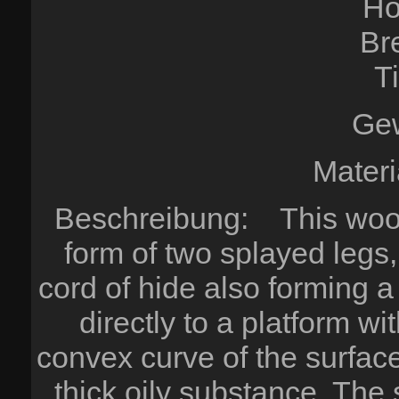
Hö
Br
T
Gew
Materi
Beschreibung: This wood
form of two splayed legs,
cord of hide also forming a
directly to a platform wi
convex curve of the surface 
thick oily substance. The 