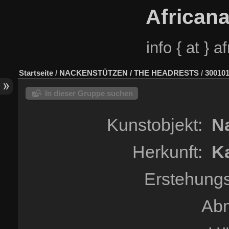
African
info { at } 
Startseite
/
NACKENSTÜTZEN / THE HEADRESTS
/
30010
In dieser Gruppe suchen
Kunstobjekt:
Na
Herkunft:
K
Erstehungs
Ab