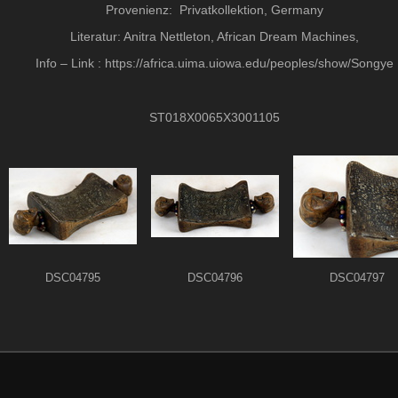
Provenienz: Privatkollektion, Germany
Literatur: Anitra Nettleton, African Dream Machines,
Info – Link : https://africa.uima.uiowa.edu/peoples/show/Songye
ST018X0065X3001105
DSC04795
DSC04796
DSC04797