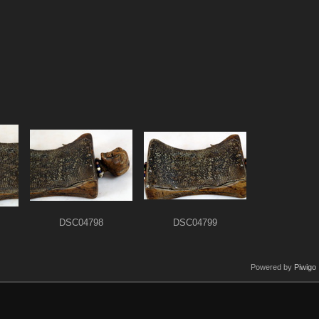
DSC04798
DSC04799
Powered by
Piwigo